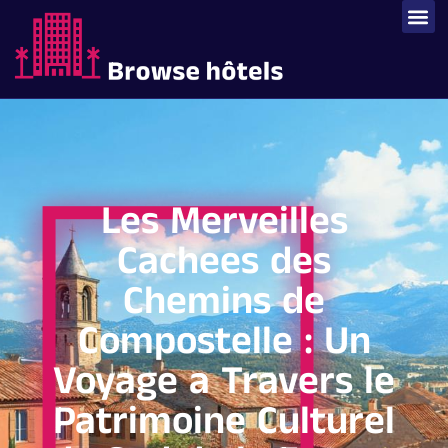
Les Merveilles
Cachees des
Chemins de
Compostelle : Un
Voyage a Travers le
Patrimoine Culturel